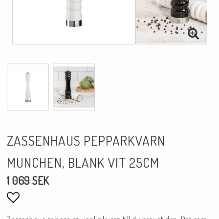
ZASSENHAUS PEPPARKVARN
MUNCHEN, BLANK VIT 25CM
1 069 SEK
Lägg till i favoritlistan