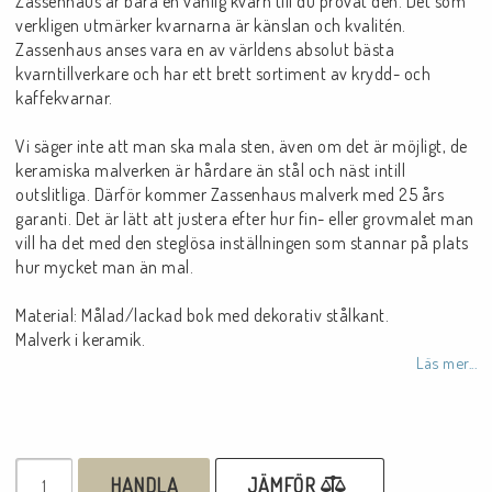
Zassenhaus är bara en vanlig kvarn till du provat den. Det som
verkligen utmärker kvarnarna är känslan och kvalitén.
Zassenhaus anses vara en av världens absolut bästa
kvarntillverkare och har ett brett sortiment av krydd- och
kaffekvarnar.
Vi säger inte att man ska mala sten, även om det är möjligt, de
keramiska malverken är hårdare än stål och näst intill
outslitliga. Därför kommer Zassenhaus malverk med 25 års
garanti. Det är lätt att justera efter hur fin- eller grovmalet man
vill ha det med den steglösa inställningen som stannar på plats
hur mycket man än mal.
Material: Målad/lackad bok med dekorativ stålkant.
Malverk i keramik.
Läs mer...
HANDLA
JÄMFÖR