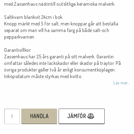
med Zassenhaus nästintill outslitliga keramiska malverk.
Saltkvarn blankvit 24cm i bok.
Knopp märkt med S för salt, men knoppar går att beställa
separat om man vill ha samma färg på både salt-och
pepparkvarnen.
Garantivillkor
Zassenhaus har 25 års garanti på sitt malverk. Garantin
omfattar således inte lackskador eller skador på träytor. På
övriga produkter gäller två år enligt konsumentköplagen.
Inköpsdatum måste styrkas med kvitto.
Läs mer...
HANDLA
JÄMFÖR