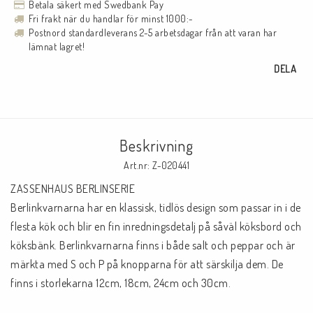
Betala säkert med Swedbank Pay
Fri frakt när du handlar för minst 1000:-
Postnord standardleverans 2-5 arbetsdagar från att varan har
lämnat lagret!
DELA
Beskrivning
Art.nr: Z-020441
ZASSENHAUS BERLINSERIE

Berlinkvarnarna har en klassisk, tidlös design som passar in i de 
flesta kök och blir en fin inredningsdetalj på såväl köksbord och 
köksbänk. Berlinkvarnarna finns i både salt och peppar och är 
märkta med S och P på knopparna för att särskilja dem. De 
finns i storlekarna 12cm, 18cm, 24cm och 30cm.
