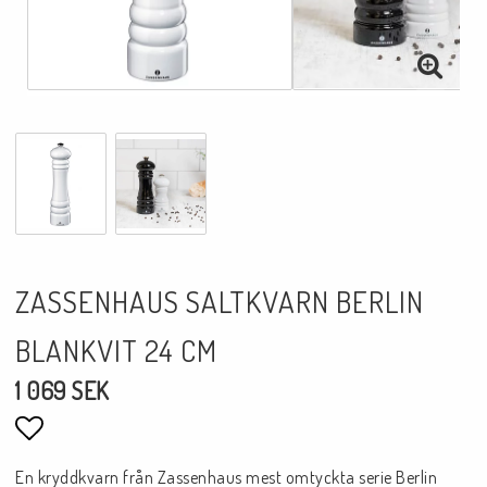
ZASSENHAUS SALTKVARN BERLIN
BLANKVIT 24 CM
1 069 SEK
Lägg till i favoritlistan
En kryddkvarn från Zassenhaus mest omtyckta serie Berlin