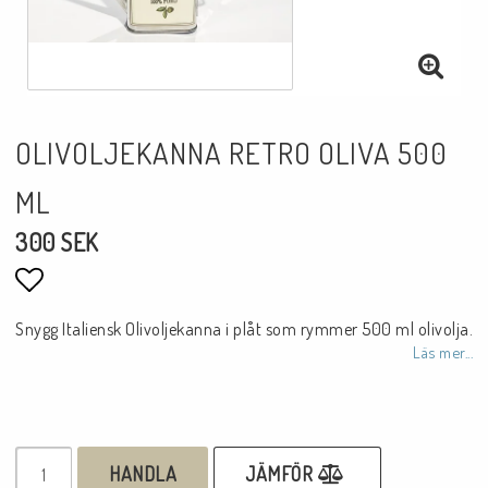
OLIVOLJEKANNA RETRO OLIVA 500
ML
300 SEK
Lägg till i favoritlistan
Snygg Italiensk Olivoljekanna i plåt som rymmer 500 ml olivolja.
Läs mer...
HANDLA
JÄMFÖR