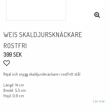
WEIS SKALDJURSKNÄCKARE
ROSTFRI
399 SEK
Lägg till i favoritlistan
Rejäl och snygg skaldjursknäckare i rostfritt stål
Längd: 14 cm
Bredd: 5,5 cm
Höjd: 0,9 cm
Läs mer...