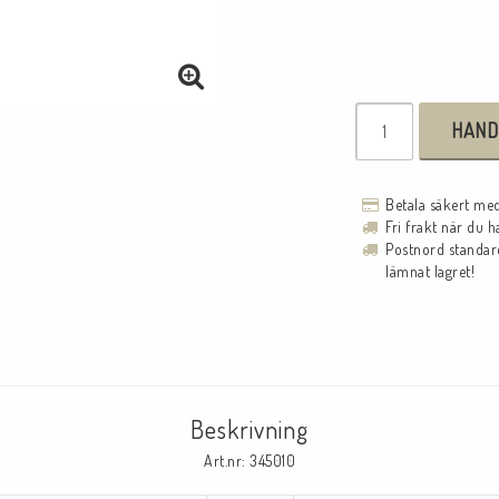
HAND
Betala säkert m
Fri frakt när du 
Postnord standard
lämnat lagret!
Beskrivning
Art.nr: 345010