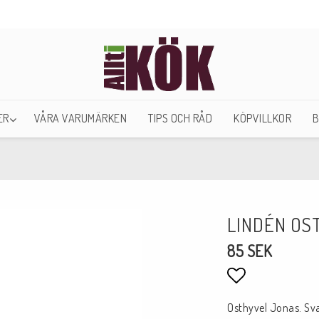
ER
VÅRA VARUMÄRKEN
TIPS OCH RÅD
KÖPVILLKOR
B
LINDÉN OS
85 SEK
Lägg till i fa
Osthyvel Jonas. Sva