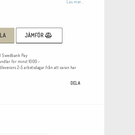
Läs mer...
LA
JÄMFÖR
ed Swedbank Pay
handlar för minst 1000:-
leverans 2-5 arbetsdagar från att varan har
DELA