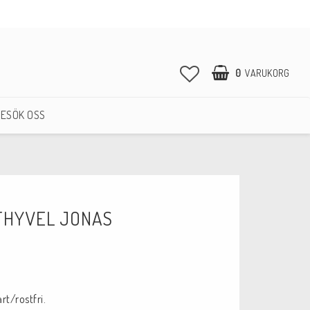
0
VARUKORG
ESÖK OSS
THYVEL JONAS
voritlistan
rt/rostfri.