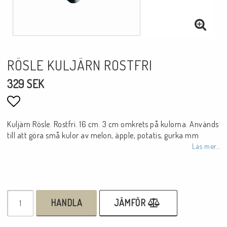
RÖSLE KULJÄRN ROSTFRI
329 SEK
Lägg till i favoritlistan
Kuljärn Rösle. Rostfri. 16 cm. 3 cm omkrets på kulorna. Används
till att göra små kulor av melon, äpple, potatis, gurka mm
Läs mer...
HANDLA
JÄMFÖR