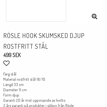
RÖSLE HOOK SKUMSKED DJUP
ROSTFRITT STÅL
499 SEK
Lägg till i favoritlistan
Färg stål
Material rostfritt stål 18/10
Längd 33 cm
Diameter 11 cm
Form djup
Garanti 20 år mot uppvisande av kvitto.
2 års garanti på produkter i silikon från Rösle.