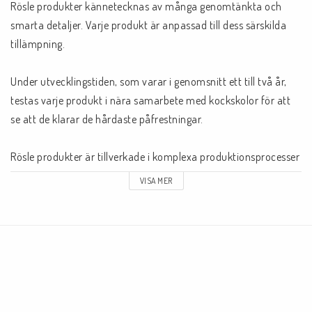
Rösle produkter kännetecknas av många genomtänkta och 
smarta detaljer. Varje produkt är anpassad till dess särskilda 
tillämpning.

Under utvecklingstiden, som varar i genomsnitt ett till två år, 
testas varje produkt i nära samarbete med kockskolor för att 
se att de klarar de hårdaste påfrestningar.

Rösle produkter är tillverkade i komplexa produktionsprocesser 
och lämnar endast fabriken efter stränga kvalitetskontroller. 
VISA MER
Materialet är rostfritt stål av 18/10 kvalitet. Stål av hög kvalitet 
som är ett hållbart och användarvänligt material.

Rostfritt stål är hygieniskt, robust, dekorativt samt lätt att 
rengöra.

Designen och funktionen i Rösle produkter är perfekt 